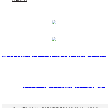
快捷导航：
网站首页
关于我们
团队摄影
专业摄影摄像
证件
照摄影
商务摄影
形象照摄像
会议摄影
影视制作
摄影器材租
赁
公司动态
联系我们
@小浪屿合影 版权所有：
成华区小浪屿数码图片社
友情链接：
成都摄影公司
团体摄影摄像
集体照摄像
摄影
摄像公司
摄影器材租赁
成都会议拍摄
会议摄影摄像
年会
摄影摄像公司
成都摄影工作室