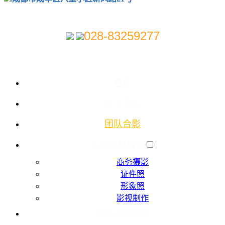
028-83259277
首页
关于我们
团队合影
专业摄影摄像
商务摄影
证件照
形象照
影视制作
合影站架租赁