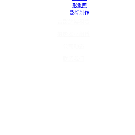
形象照
影视制作
合影站架租赁
摄影器材租赁
公司动态
联系我们