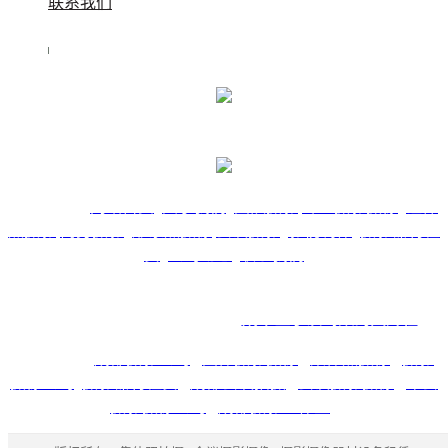
联系我们
快捷导航：
网站首页
关于我们
团队摄影
专业摄影摄像
证件
照摄影
商务摄影
形象照摄像
会议摄影
影视制作
摄影器材租
赁
公司动态
联系我们
@小浪屿合影 版权所有：
成华区小浪屿数码图片社
友情链接：
成都摄影公司
团体摄影摄像
集体照摄像
摄影
摄像公司
摄影器材租赁
成都会议拍摄
会议摄影摄像
年会
摄影摄像公司
成都摄影工作室