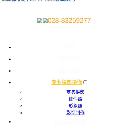
028-83259277
首页
关于我们
团队合影
专业摄影摄像
商务摄影
证件照
形象照
影视制作
合影站架租赁