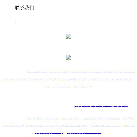
联系我们
快捷导航：
网站首页
关于我们
团队摄影
专业摄影摄像
证件
照摄影
商务摄影
形象照摄像
会议摄影
影视制作
摄影器材租
赁
公司动态
联系我们
@小浪屿合影 版权所有：
成华区小浪屿数码图片社
友情链接：
成都摄影公司
团体摄影摄像
集体照摄像
摄影
摄像公司
摄影器材租赁
成都会议拍摄
会议摄影摄像
年会
摄影摄像公司
成都摄影工作室