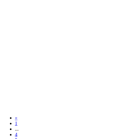
«
1
...
4