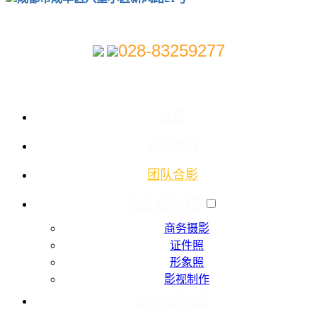
028-83259277
首页
关于我们
团队合影
专业摄影摄像
商务摄影
证件照
形象照
影视制作
合影站架租赁